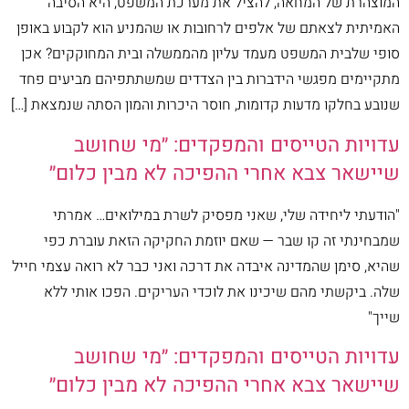
המוצהרת של המחאה, להציל את מערכת המשפט, היא הסיבה
האמיתית לצאתם של אלפים לרחובות או שהמניע הוא לקבוע באופן
סופי שלבית המשפט מעמד עליון מהממשלה ובית המחוקקים? אכן
מתקיימים מפגשי הידברות בין הצדדים שמשתתפיהם מביעים פחד
שנובע בחלקו מדעות קדומות, חוסר היכרות והמון הסתה שנמצאת […]
עדויות הטייסים והמפקדים: ״מי שחושב
שיישאר צבא אחרי ההפיכה לא מבין כלום״
"הודעתי ליחידה שלי, שאני מפסיק לשרת במילואים… אמרתי
שמבחינתי זה קו שבר — שאם יוזמת החקיקה הזאת עוברת כפי
שהיא, סימן שהמדינה איבדה את דרכה ואני כבר לא רואה עצמי חייל
שלה. ביקשתי מהם שיכינו את לוכדי העריקים. הפכו אותי ללא
שייך"
עדויות הטייסים והמפקדים: ״מי שחושב
שיישאר צבא אחרי ההפיכה לא מבין כלום״