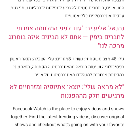
הצבעה אתנית אינה ייחודית לישראל, ומגלה כי ככל שגדלים
המשאבים, הבוחרים נוטים להצביע למפלגות ליברליות שמייצגות
ערכים אוניברסליים כלל-אנושיים
נתנאל אלישיב: "עוד לפני המלחמה אמרתי
לחברים בימין — אתם לא מבינים איזה בומרנג
מחכה לנו"
גיל: 48 מצב משפחתי: נשוי + 8מגורים: עלי השכלה: תואר ראשון
בפסיכולוגיה ושיטות הוראה מהאוניברסיטה הפתוחה, תואר שני
במדיניות ציבורית למנהלים מאוניברסיטת תל אביב
"לא מחאה שלי": יוצאי אתיופיה ומזרחיים לא
מרגישים חלק מההפגנות
Facebook Watch is the place to enjoy videos and shows
together. Find the latest trending videos, discover original
shows and checkout what's going on with your favorite