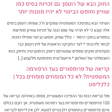
החוק הבא של רוטמן: גם זכויות בסיס כמו
שוויון וחופש הביטוי לא יהיו מוגנות יותר
השינוי הבא במהפכה המשפטית שמקדם ח"כ שמחה רוטמן בימים
אלה קובע כי לא תהיה עוד שום הגנה על זכויות שאינן מופיעות
במפורש בחוקי היסוד – כולל שוויון, חופש הביטוי ואפילו הזכות
לבחור ולהיבחר * לצד החקיקה הראשית של לוין-רוטמן כבר
מקודמים חוקים נוספים שמטרתם ריסוק הדמוקרטיה וחיזוק כוחו
האבסולטי של השלטון * והיועמ"שית מתחמקת מלקבוע […]
קריאה של פרופסורים בעד הרפורמה
המשפטית? לא כל המומחים מומחים בכל |
כלכליסט
מול קריאת רבות נגד ההפיכה המשטרית, נוספה באחרונה קריאה של
120 פרופסורים ופרופסריות בעד רפורמה משפטית. אך רובם ככולם
אינם פרופסורים בתחומים רלבנטיים לנושא. לכן אין לייחס לקריאה