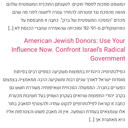
המשפט סמכות לפסול חוקים. לטענתם התוכנית המשפטית שלהם
מהווה מהפכת נגד ומטרתה להחזיר עטרה ליושנה לפני מה שהם
מכנים "המפכה המשפטית של ברק". כתבה זו מתבססת על
הפרוטוקולים מ-91'-92' ומוכיחה שהאמירה שחברי הכנסת לא […]
American Jewish Donors: Use Your
Influence Now. Confront Israel’s Radical
Government
הפילנתרופיה היהודית בתפוצות משקיעה כספים רבים בפיתוח
מוסדות ישראל לאורך שנים רבות ומשקיעה הרבה ממאמציה בצמצום
הפערים בחברה. הממשלה הנוכחית ושאיפותיה מעוררת חשש גם
בקרב יהודי התפוצות שרואים בעקרון השוויון בעל חשיבות מכערת.
כתבה זו קוראת לפילנתרופים לנקוט עמדה ולהצטרף למאבק בתור
אלו שנמצאים בעמדת השפעה. אין זה מאבק פשוט והצטרפות אליו
היא מאתגרת אך […]