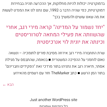
בדמוקרטיה יכולות להיות מחלוקות, אך ההכרעה תהיה בבחירות
דמוקרטיות, כפי שהיה הדבר ב-1992, שם נתנו לנו את המנדט לעשות
את מה שאנו עושים ולהמשיך בכך"
"יחד נשמור על המדינה" קראה מירי רגב, אחרי
שהשוותה את פעילי המחאה לטרוריסטים
וכינתה את יונית לוי אנרכיסטית
שרת התחבורה מירי רגב אירחה מסיבת פורים לתומכיה – ונשאה
נאום לוחמני על ההפיכה המשטרית ■ בנאומה, שהתבסס על מגילת
אסתר, תיארה רגב את נתניהו בתור מרדכי ואת "הפקידים וחבריהם"
בתור המן הרשע ■ כתב TheMarker חזר עם רשמים מהאירוע
הבא
←
Just another WordPress site
כל הזכויות שמורות