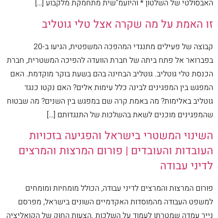
האבסולטי של השלטון * והיועמ"שית מתחמקת מלקבוע […]
זו האמת על מה שקרה אצל טלי גוטליב
קבוצה של פעילים מתנגדי המהפכה המשפטית, הגיעו ב-20
בפברואר אל פתח ביתה של חברת הוועדה להפיכה המשטרית, חברת
הכנסת טלי גוטליב. גוטליב הבחינה בהם בשעת בוקר מוקדמת. האם
המפגש בין המפגינים לבינה כלל עימות אלים? האם נקטו כנגד
גוטליב באלימות? מה באמת קרה שם במפגש בין השנים? מה שבטוח
שהמפגינים מוכנים לשאת בהשלכות של התנגדותם […]
השינוי המשטרי בישראל והפגיעה בזכויות
העובדות והעובדים | פורום המרצות והמרצים
לדיני עבודה
פורום המרצות והמרצים לדיני עבודה, הכולל מומחיות ומומחים
למשפט העבודה מהמוסדות האקדמיים השונים בישראל, מפרסם
נייר עמדה שמטרתו לעמוד על השלכות .הצעות החוק של הקואליציה