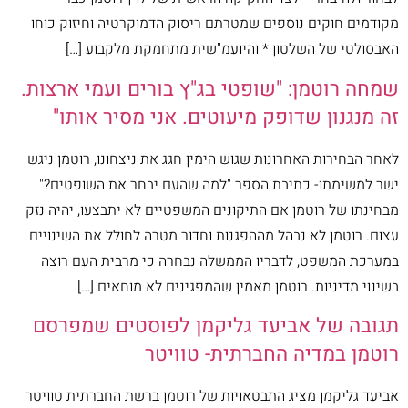
מקודמים חוקים נוספים שמטרתם ריסוק הדמוקרטיה וחיזוק כוחו
האבסולטי של השלטון * והיועמ"שית מתחמקת מלקבוע […]
שמחה רוטמן: "שופטי בג"ץ בורים ועמי ארצות.
זה מנגנון שדופק מיעוטים. אני מסיר אותו"
לאחר הבחירות האחרונות שגוש הימין חגג את ניצחונו, רוטמן ניגש
ישר למשימתו- כתיבת הספר "למה שהעם יבחר את השופטים?"
מבחינתו של רוטמן אם התיקונים המשפטיים לא יתבצעו, יהיה נזק
עצום. רוטמן לא נבהל מההפגנות וחדור מטרה לחולל את השינויים
במערכת המשפט, לדבריו הממשלה נבחרה כי מרבית העם רוצה
בשינוי מדיניות. רוטמן מאמין שהמפגינים לא מוחאים […]
תגובה של אביעד גליקמן לפוסטים שמפרסם
רוטמן במדיה החברתית- טוויטר
אביעד גליקמן מציג התבטאויות של רוטמן ברשת החברתית טוויטר