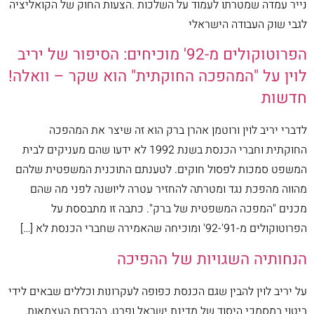
נייר עמדה שמטרתו לעמוד על השלכות .הצעות החוק של הקואליציה
לגבי שוק העבודה הישראלי
הפרוטוקולים מ-92' מוכיחים: הסיפור של יריב
לוין על "המהפכה החוקתית" הוא שקר – וואלה!
חדשות
לדברי יריב לוין ורוטמן אהרן ברק הוא זה שיצר את המהפכה
החוקתית וחברי הכנסת בשנת 1992 לא ידעו שהם מעניקים לבית
המשפט סמכות לפסול חוקים. לטענתם התוכנית המשפטית שלהם
מהווה מהפכת נגד ומטרתה להחזיר עטרה ליושנה לפני מה שהם
מכנים "המפכה המשפטית של ברק". כתבה זו מתבססת על
הפרוטוקולים מ-91'-92' ומוכיחה שהאמירה שחברי הכנסת לא […]
הנחותיה השגויות של ההפיכה
על יריב לוין להבין שגם הכנסת כפופה לעקרונות וכללים שבאים לידי
ביטוי במסמכי היסוד של מדינת ישראל ופרט, בהכרזת העצמאות.