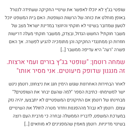
שופטי בג"ץ לא יוכלו לאפשר את שינויי החקיקה שעתידה לנטרל
באופן מוחלט את כוחה של הרשות השופטת. האם בית המשפט יוכל
לטעון שמדובר בשינוי לא חוקתי והיווצר במדינת ישראל מצב של
משבר חוקתי? החשש הגדול, ובצדק, ממשבר חוקתי מעלה דרישות
חוזרות הן ממתנגדי החקיקה והן מתומכיה להגיע לפשרה. אך האם
פשרה "רעה" היא עדיפה ממשבר […]
שמחה רוטמן: "שופטי בג"ץ בורים ועמי ארצות.
זה מנגנון שדופק מיעוטים. אני מסיר אותו"
לאחר הבחירות האחרונות שגוש הימין חגג את ניצחונו, רוטמן ניגש
ישר למשימתו- כתיבת הספר "למה שהעם יבחר את השופטים?"
מבחינתו של רוטמן אם התיקונים המשפטיים לא יתבצעו, יהיה נזק
עצום. רוטמן לא נבהל מההפגנות וחדור מטרה לחולל את השינויים
במערכת המשפט, לדבריו הממשלה נבחרה כי מרבית העם רוצה
בשינוי מדיניות. רוטמן מאמין שהמפגינים לא מוחאים […]