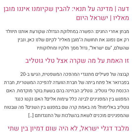
דעה | מדינה על תנאי: להבין שקיומנו איננו מובן
מאליו | ישראל היום
מבחן אחרי החגים: הפשרה במחלוקת הגדולה שקורעת אותנו תיוולד
רק אם נפוגג את תחושת ה"מובן מאליו" לקיום שלנו כאן, ונבין
שהשלם, "עם ישראל", גדול מסך חלקיו ומחלוקותיו
זו האמת על מה שקרה אצל טלי גוטליב
קבוצה של פעילים מתנגדי המהפכה המשפטית, הגיעו ב-20
בפברואר אל פתח ביתה של חברת הוועדה להפיכה המשטרית, חברת
הכנסת טלי גוטליב. גוטליב הבחינה בהם בשעת בוקר מוקדמת. האם
המפגש בין המפגינים לבינה כלל עימות אלים? האם נקטו כנגד
גוטליב באלימות? מה באמת קרה שם במפגש בין השנים? מה שבטוח
שהמפגינים מוכנים לשאת בהשלכות של התנגדותם […]
מלבד דגלי ישראל, לא היה שום דמיון בין שתי