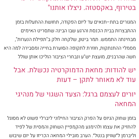
בטירוף, באקסטזה. ניצלו אותנו"
המגורים בתת–תנאים עד ליום הפקודה, תחושת ההתעלות בזמן
ההתבצרות בבית הכנסת והרגע שבו הבינה שתסריט האימים
מבחינתה התממש. תמר ביטון, שלקחה חלק ב"תפילת הנערות",
מסמלי ההתנתקות, חוזרת לתקופה הסוערת בחייה ומסבירה למה היא
חשה שהרבנים, מועצת יש"ע ונבחרי הציבור הוליכו אותן שולל
יש להודות: מחאת הדמוקרטיה נכשלת. אבל
עוד לא מאוחר לתקן – דעות
יורים לעצמם ברגל: הצעד השגוי של מנהיגי
המחאה
בזמן שחוק הגיוס על הפרק הציבור החילוני ליברלי פשוט לא מסוגל
להחזיק את עצמו ולהימנע מהקמפיין השחוק והמסית של לפיד
וליברמן ל״שוויון בנטל״. הערב מובילי המחאה הכריזו על יום שיבוש