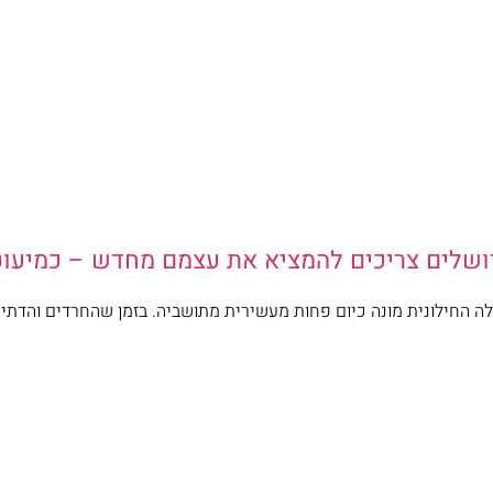
רושלים צריכים להמציא את עצמם מחדש – כמיעו
החילוני של ירושלים נגמר בשנות ה-90, והקהילה החילונית מונה כיום פחות מעשירית מתושביה. בזמ