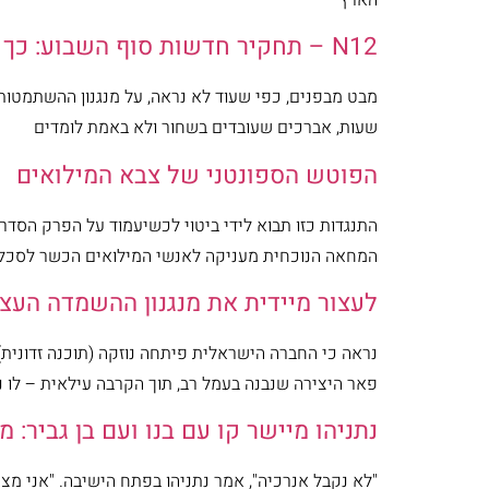
N12 – תחקיר חדשות סוף השבוע: כך נראה מנגנון ההשתמטות החרדי מצה"ל
מבט מבפנים, כפי שעוד לא נראה, על מנגנון ההשתמטו
שעות, אברכים שעובדים בשחור ולא באמת לומדים
הפוטש הספונטני של צבא המילואים
התנגדות כזו תבוא לידי ביטוי לכשיעמוד על הפרק הסדר 
המחאה הנוכחית מעניקה לאנשי המילואים הכשר לסכל מ
לעצור מיידית את מנגנון ההשמדה העצ
נראה כי החברה הישראלית פיתחה נוזקה (תוכנה זדונית)
פאר היצירה שנבנה בעמל רב, תוך הקרבה עילאית – לו נ
נתניהו מיישר קו עם בנו ועם בן גביר:
"לא נקבל אנרכיה", אמר נתניהו בפתח הישיבה. "אני מ