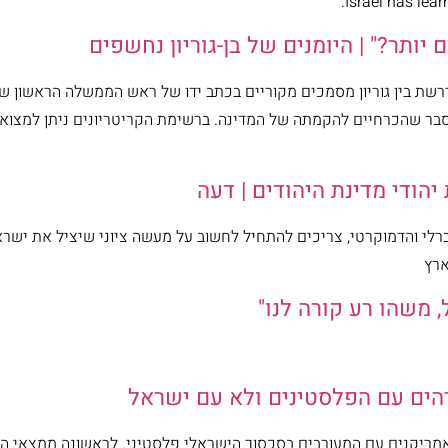
Israel has lea
 יותר?" | היומנים של בן-גוריון נחשפים
דרשת בין גוריון מסמכים מקוריים בכתב ידו של ראש הממשלה הראשון של
יון סבר שהכרחיים להקמתה של המדינה. ברשימת הקריטריונים ניתן למצוא
הודי מדינת היהודים | דעה
רלי והדמוקרטי, צריכים להתחיל לחשוב על מעשה ציוני שיציל את ישרא
ארץ
 משהו רע קורה לנו"
הים עם הפלסטינים ולא עם ישראל
הות של האמריקנים עם המעורבים בסכסוך הישראלי פלסטיני. לראשונה ממצא