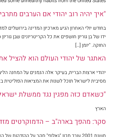
rned some unhealthy habits from the United States.
"איך יהיה רוב יהודי אם הערבים מתרבים
בחודש יולי האחרון הגיע מארכיון המדינה בירושלים למ
ידו של בן גוריון חושפים את כל הקריטריונים שבן גור
החוקה. "יומן […]
האתגר של יהודי העולם הוא להציל את י
יהודי ארצות הברית, בעיקר אלה הנמנים על המחנה הליב
מסיבית לישראל תוכל לשנות את המציאות הפוליטית ב
"כשאדם כזה מפגין נגד ממשלת ישראל,
הארץ
סקר: מהפך בארה"ב – הדמוקרטים מזד
משנת 2001 עורך מכון "גאלופ" סקר על ההזד