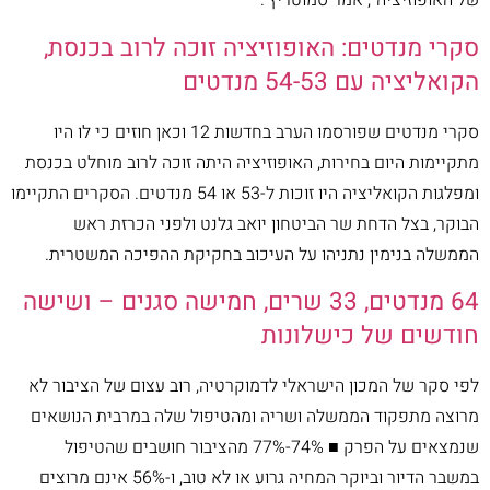
של האופוזיציה", אמר סמוטריץ'.
סקרי מנדטים: האופוזיציה זוכה לרוב בכנסת,
הקואליציה עם 54-53 מנדטים
סקרי מנדטים שפורסמו הערב בחדשות 12 וכאן חוזים כי לו היו
מתקיימות היום בחירות, האופוזיציה היתה זוכה לרוב מוחלט בכנסת
ומפלגות הקואליציה היו זוכות ל-53 או 54 מנדטים. הסקרים התקיימו
הבוקר, בצל הדחת שר הביטחון יואב גלנט ולפני הכרזת ראש
הממשלה בנימין נתניהו על העיכוב בחקיקת ההפיכה המשטרית.
64 מנדטים, 33 שרים, חמישה סגנים – ושישה
חודשים של כישלונות
לפי סקר של המכון הישראלי לדמוקרטיה, רוב עצום של הציבור לא
מרוצה מתפקוד הממשלה ושריה ומהטיפול שלה במרבית הנושאים
שנמצאים על הפרק ■ 74%-77% מהציבור חושבים שהטיפול
במשבר הדיור וביוקר המחיה גרוע או לא טוב, ו-56% אינם מרוצים