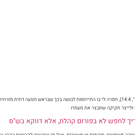
קראתי בעיון את המאמר האחרון של אלוש־לברון ("הארץ", 14.4), חסרה לי בו התייחסות לבושה בכך
לייצר חקיקה שתבצר את מעמדו.
ך לחפש לא בפורום קהלת, אלא דווקא בש"ס
יבה משפטית, חוקתית או משטרית. אבל מי שיקשיב לקריאות הקרב של