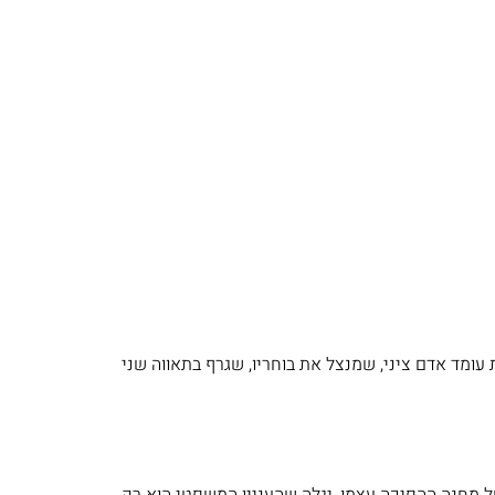
 שבראש תנועה דתית מזרחית עומד אדם ציני, שמנצל את בוחריו, שגרף בתאווה שני
 מחנה ההפיכה עצמו, יגלה שהעניין המשפטי הוא רק