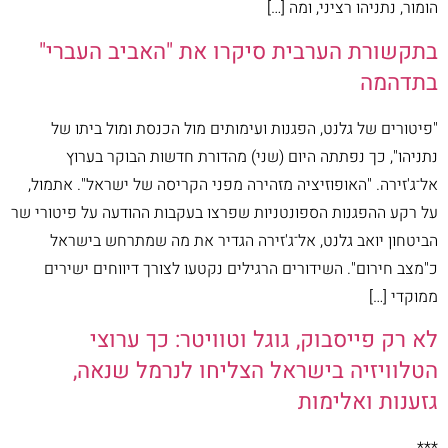
הומור, נתניהו רציני, ומה […]
בתקשורת הערבית סיקרו את "האביב העברי"
בתדהמה
"פיטורים של גלנט, הפגנות ועימותים מול הכנסת ומול ביתו של
נתניהו", כך נפתתה היום (שני) מהדורת חדשות הבוקר בערוץ
אל־ג'זירה. "האופוזיציה מזהירה מפני הקריסה של ישראל". אתמול,
על רקע ההפגנות הספונטניות שפרצו בעקבות ההודעה על פיטורי שר
הביטחון יואב גלנט, אל־ג'זירה הגדיר את מה שמתרחש בישראל
כ"מצב חירום". השידורים הרגילים נקטעו לצורך דיווחים ישירים
ממוקדי […]
לא רק פייסבוק, גוגל וטוויטר: כך ערוצי
הטלוויזיה בישראל הצליחו לנרמל שנאה,
גזענות ואלימות
***