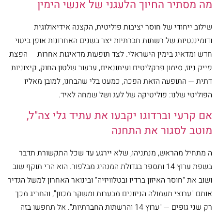
מה מסתיר החיוך הלעגני של אנשי הימין
שילוב ייחודי של חוסר יציבות פוליטית, הקצנה אידיאולוגית
ודומיננטיות של רשתות חברתיות יצר בשנים האחרונות אופן ביטוי
חדש ומדאיג בימין הישראלי. לצד תופעות מדאיגות אחרות — הפצת
פייק ניוז, סימון פרקליטים ועיתונאים, ערעור שלטון החוק, קיצוניות
דתית — התופעה הזאת הפכה, כמעט בלי שהבחנו, למובן מאליו
הפוליטי שלנו: פוליטיקה של לעג ושל שמחה לאיד.
אם קרעי וברדוגו יקבעו את עתיד גלי צה"ל,
מוטב לסגור את התחנה
ה מתחיל מהראש, מנתניהו, שלא יירגע עד שכל התקשורת תדבר
בשפת ערוץ 14 ותספר בגדולת המנהיג מבלפור. הוא הרי תוקף שוב
ושוב את "חוסר האיזון ברדיו ובטלוויזיה" ובינואר האחרון למשל הגדיר
אותם "ערוצי תעמולה הניזונים מבערות ומשקר מכוון", והחריג מכך
רק שני גופים — "ערוץ 14 והרשתות החברתיות". אל תחפשו בזה