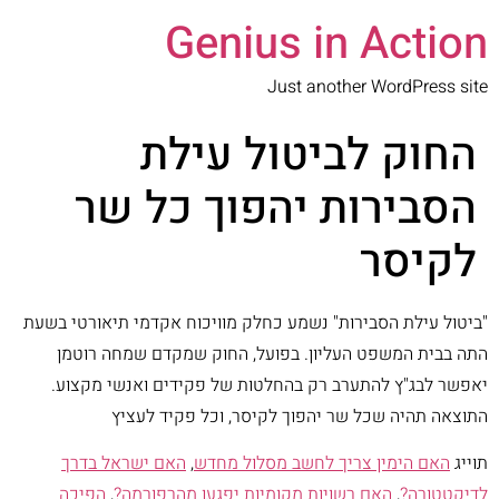
Genius in Action
Just another WordPress site
החוק לביטול עילת
הסבירות יהפוך כל שר
לקיסר
"ביטול עילת הסבירות" נשמע כחלק מוויכוח אקדמי תיאורטי בשעת
התה בבית המשפט העליון. בפועל, החוק שמקדם שמחה רוטמן
יאפשר לבג"ץ להתערב רק בהחלטות של פקידים ואנשי מקצוע.
התוצאה תהיה שכל שר יהפוך לקיסר, וכל פקיד לעציץ
תוייג
האם הימין צריך לחשב מסלול מחדש
,
האם ישראל בדרך
לדיקטטורה?
,
האם רשויות מקומיות יפגעו מהרפורמה?
,
הפיכה