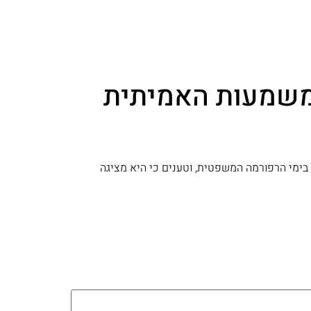
המשמעות האמיתית
טיבית": חוקרי תקשורת מנסים להסביר את ההתחזקות של ערוץ 14 ברייטינג, דווקא בימי הרפורמה המשפטית, וטענים כי היא מציגה