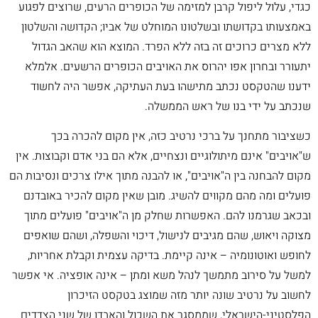
כגדי, עלול ליפול קרבן למזימה של הכופרים הרעים, שרוצים לפגוע
באמצעותו בקדושתו ובשלטונו המוחלט של אביו; הקדושה והשלטון
ללא מצרים כרוכים זה בזה ללא הפרד. המוצא הוא שהאב הגדול
יתעורר ובחרון אפו יהרוס את האויבים הכופרים הרשעים. אלמלא
ידענו שהטקסט נכתב מתישהו בעת העתיקה, אפשר היה לחשוד
שנכתב על ידי בנו של ראש הממשלה.
כשציבור מתחנך על ברכי נרטיב כזה, אין מקום להכרה בכך
ש"אויבים" אינם מיתולוגיים ונצחיים, אלא הם בני אדם וקבוצות. אין
מקום להבחנה בין ה"אויבים", או להבנה מתוך אילו צרכים ונסיבות הם
פועלים ומה מהם מקווים להשיג. מובן שאין מקום להכיר באובדנם
ובכאב שגרמנו להם. האפשרות שחלק מן ה"אויבים" פועלים מתוך
מצוקה ויאוש, שהם מגיבים לנישול, דיכוי והשפלה, ושהם שואפים
לחופש ואוטונומיה – אינה קיימת. בדיקה עצמית וקבלת אחריות,
למשל על סירוב מתמשך לנהל משא ומתן – אינה אופציה. אי אפשר
לחשוב על נרטיב שונה יותר מזה שמוצג בטקסט הזיכרון
הפלסטיני-הישראלי, שממסגר את השכול והאבדן של שני הצדדים