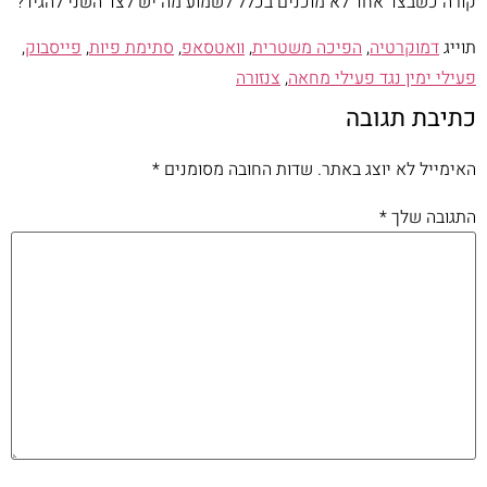
קורה כשבצד אחד לא מוכנים בכלל לשמוע מה יש לצד השני להגיד?
תוייג
דמוקרטיה
,
הפיכה משטרית
,
וואטסאפ
,
סתימת פיות
,
פייסבוק
,
פעילי ימין נגד פעילי מחאה
,
צנזורה
כתיבת תגובה
האימייל לא יוצג באתר.
שדות החובה מסומנים
*
התגובה שלך
*