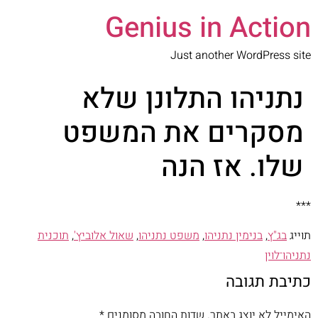
Genius in Action
Just another WordPress site
נתניהו התלונן שלא
מסקרים את המשפט
שלו. אז הנה
***
תוייג
בג"ץ
,
בנימין נתניהו
,
משפט נתניהו
,
שאול אלוביץ'
,
תוכנית
נתניהו־לוין
כתיבת תגובה
האימייל לא יוצג באתר.
שדות החובה מסומנים
*