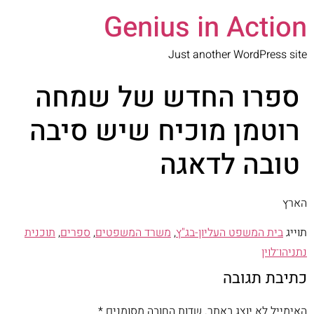
Genius in Action
Just another WordPress site
ספרו החדש של שמחה
רוטמן מוכיח שיש סיבה
טובה לדאגה
הארץ
תוייג
בית המשפט העליון-בג"ץ
,
משרד המשפטים
,
ספרים
,
תוכנית
נתניהו־לוין
כתיבת תגובה
האימייל לא יוצג באתר.
שדות החובה מסומנים
*