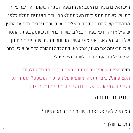
הישראלים מכירים היטב את הדמעה השנייה שקונדרה דיבר עליה.
למשל, כשהם מתפעלים מעצמם לאחר שהם מפגינים חמלה כלפי
מתמודד קשה־יום בתוכנית ריאליטי. או כשהם נזכרים בדמעת התנין
שהזיל אריה דרעי בעזרת בצל בתשדיר בחירות שעסק בעוני. המסר
של דרעי היה אז, "אני אולי עשיר מושחת ונהנתן שמדיניות החינוך
שלו מנציחה את העוני, אבל ראו כמה זכה וטהורה הדמעה שלי, כמה
אני חומל על העניים והחלשים. הצביעו לי".
תוייג
אפי נוה
,
אפי נוה ונתניהו
,
האם נתניהו מקבל החלטות
מקצועיות?
,
כיצד נתניהו משפיע על מערכת המשפט?
,
נתניהו נגד
בכירים
,
נתניהו נגד פקידים בכירים
,
תוכנית נתניהו־לוין
כתיבת תגובה
האימייל לא יוצג באתר.
שדות החובה מסומנים
*
התגובה שלך
*