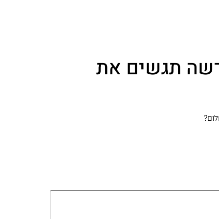
שה תגשים את
לום?