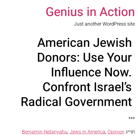
Genius in Action
Just another WordPress site
American Jewish
Donors: Use Your
Influence Now.
Confront Israel’s
Radical Government
***
תוייג
Opinion
,
Jews in America
,
Benjamin Netanyahu