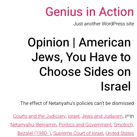
Genius in Action
Just another WordPress site
Opinion | American
Jews, You Have to
Choose Sides on
Israel
The effect of Netanyahu’s policies can’t be dismissed.
תוייג
,
Jews and Judaism
,
Israel
,
Courts and the Judiciary
Netanyahu, Benjamin
,
Politics and Government
,
Smotrich,
Bezalel (1980- )
,
Supreme Court of Israel
,
United States